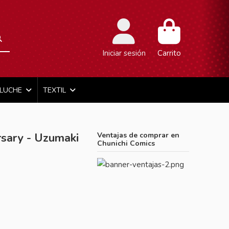
Iniciar sesión
Carrito
ELUCHE
TEXTIL
rsary - Uzumaki
Ventajas de comprar en
Chunichi Comics