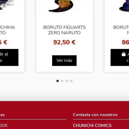
UCHIHA
BORUTO FIGUARTS
BORUT
TO
ZERO NARUTO
DEN –
UZUMAKI (KIZUNA
GENE
5 €
92,50 €
86
ECTACLE
RELATION) STATUE
FIGUA
SASUK
ir al
to
Ver más
c
ias
Contacta con nosotros
OOK
CHUNICHI COMICS