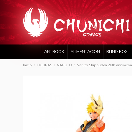
ARTBOOK
ALIMENTACION
BLIND BOX
Inicio
FIGURAS
NARUTO
Naruto Shippuden 20th annivers