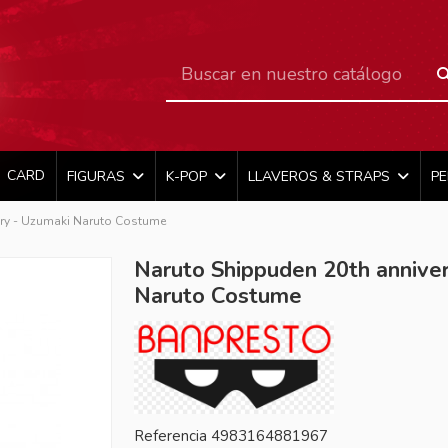
CARD
FIGURAS
K-POP
LLAVEROS & STRAPS
P
ary - Uzumaki Naruto Costume
Naruto Shippuden 20th annive
Naruto Costume
Referencia
4983164881967