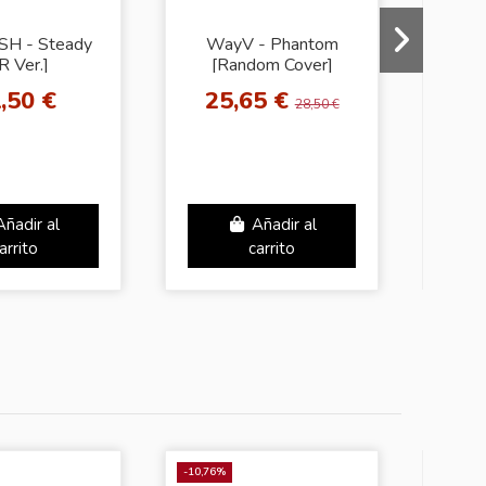
SH - Steady
WayV - Phantom
NCT
R Ver.]
[Random Cover]
STIC
,50 €
25,65 €
3
28,50 €
Añadir al
Añadir al
arrito
carrito
-10,76%