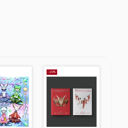
-10%
-11%