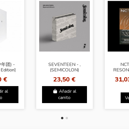
年团) -
SEVENTEEN - ,
NCT
Edition]
(SEMICOLON)
RESONA
[Random Ver.]
[The F
0 €
23,50 €
31,0
ir al
Añadir al
to
carrito
V