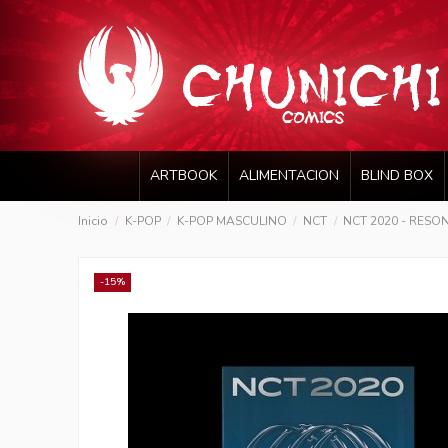
ARTBOOK
ALIMENTACION
BLIND BOX
Inicio
K-POP
K-POP MASCULINO
NCT
NCT 2020 - RESONA
-15%