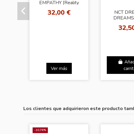
EMPATHY [Reality
Ver.]
32,00 €
NCT DR
DREAMS
[Dreamscap
32,5
Añad
Ver más
carri
Los clientes que adquirieron este producto tam
-10,76%