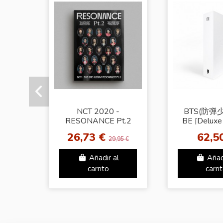
NCT 2020 -
BTS(防弹少
RESONANCE Pt.2
BE [Deluxe 
[Arrival Ver.]
26,73 €
62,5
29,95 €
Añadir al
Añad
carrito
carri