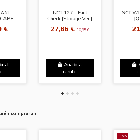
EAM -
NCT 127 - Fact
NCT WI
CAPE
Check [Storage Ver.]
[Q
e Ver.]
0 €
27,86 €
21
30,95 €
ir al
Añadir al
to
carrito
c
bién compraron:
-15%