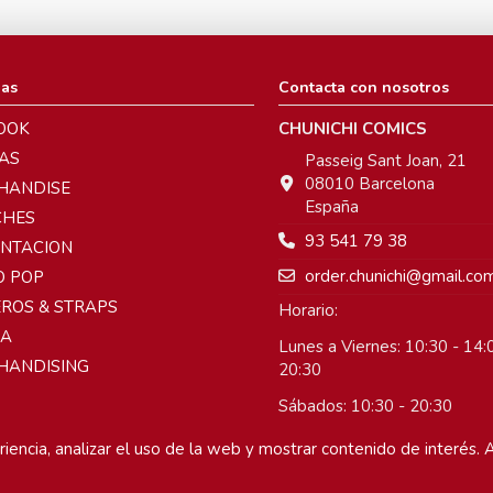
ias
Contacta con nosotros
OOK
CHUNICHI COMICS
AS
Passeig Sant Joan, 21
08010 Barcelona
HANDISE
España
CHES
93 541 79 38
ENTACION
order.chunichi@gmail.co
O POP
ROS & STRAPS
Horario:
A
Lunes a Viernes: 10:30 - 14:0
HANDISING
20:30
Sábados: 10:30 - 20:30
Domingos: Cerrado
iencia, analizar el uso de la web y mostrar contenido de interés. A