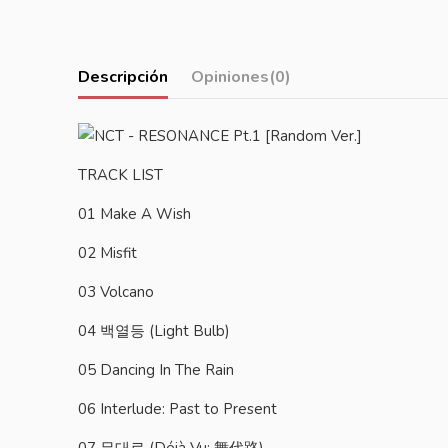
Descripción
Opiniones
(0)
TRACK LIST
01 Make A Wish
02 Misfit
03 Volcano
04 백열등 (Light Bulb)
05 Dancing In The Rain
06 Interlude: Past to Present
07 무대로 (Déjà Vu; 舞代路)