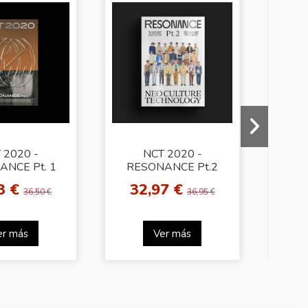
 2020 -
NCT 2020 -
AT
NCE Pt. 1
RESONANCE Pt.2
FEVE
uture Ver.]
[Departure Ver.]
3 €
32,97 €
36,50 €
36,95 €
er más
Ver más