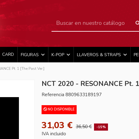
CARD
FIGURAS
K-POP
LLAVEROS & STRAPS
P
NCE Pt. 1 [The Past Ver.]
NCT 2020 - RESONANCE Pt. 1 
Referencia
8809633189197
NO DISPONIBLE
31,03 €
36,50 €
-15%
IVA incluido