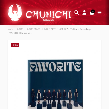
0
Inicio
K-POP
K-POP MASCULINO
NCT
NCT 127 - 3ªalbum Repackage
FAVORITE [ Classic Ver.]
-10%