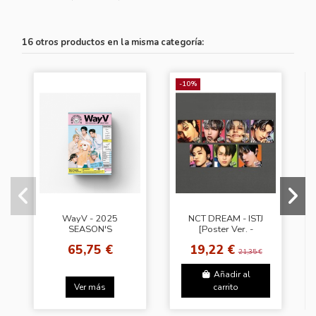
16 otros productos en la misma categoría:
-10%
WayV - 2025
NCT DREAM - ISTJ
SEASON'S
[Poster Ver. -
GREETINGS
Random Cover]
65,75 €
19,22 €
21,35 €
Añadir al
Ver más
carrito