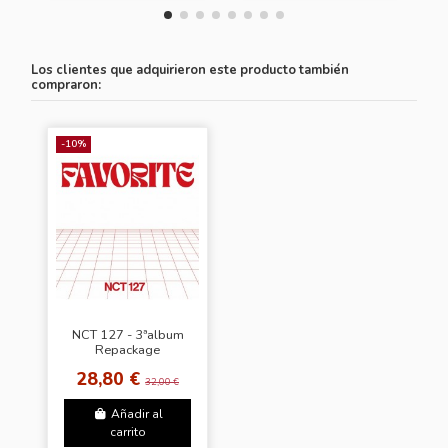
Los clientes que adquirieron este producto también
compraron:
-10%
NCT 127 - 3ªalbum
Repackage
FAVORITE [Catharsis
28,80 €
Ver.]
32,00 €
Añadir al
carrito