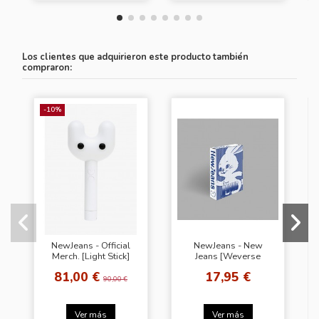
Los clientes que adquirieron este producto también
compraron:
-10%
NewJeans - Official
NewJeans - New
Merch. [Light Stick]
Jeans [Weverse
Albums Ver.]
81,00 €
17,95 €
90,00 €
Ver más
Ver más