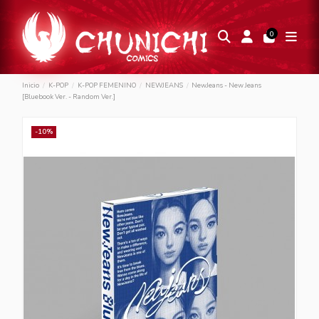
0
Inicio
K-POP
K-POP FEMENINO
NEWJEANS
NewJeans - New Jeans
[Bluebook Ver. - Random Ver.]
-10%