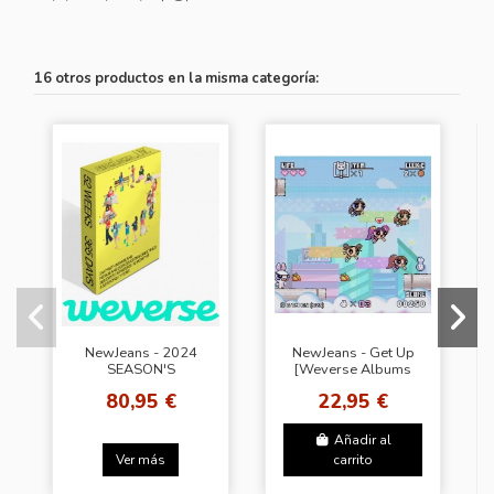
16 otros productos en la misma categoría:
NewJeans - 2024
NewJeans - Get Up
SEASON'S
[Weverse Albums
GREETINGS +
Ver. - Random
80,95 €
22,95 €
Weverse Gift (WS)
Cover] + Werverse
Gift(WS)
Añadir al
Ver más
carrito