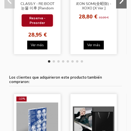
CLASS:Y - RE:BOOT
JEON SOMI(全昭弥) -
눈물 이후 [Random
XOXO [X Ver.]
Cover]
28,80 €
32,00 €
Reserva -
Preorder
28,95 €
Ver más
Ver más
Los clientes que adquirieron este producto también
compraron:
-10%