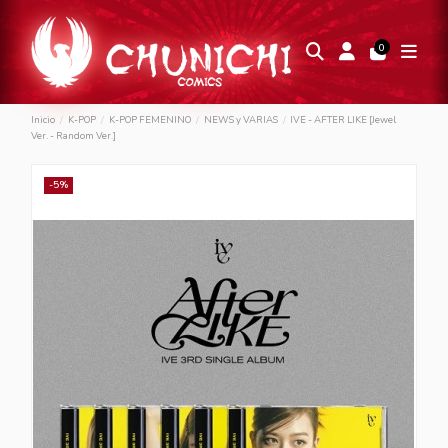
0
Inicio
K-POP
K-POP FEMENINO
NEWS y VARIAS
IVE - AFTER LIKE [Jewel
Ver. - Random Ver.]
-5%