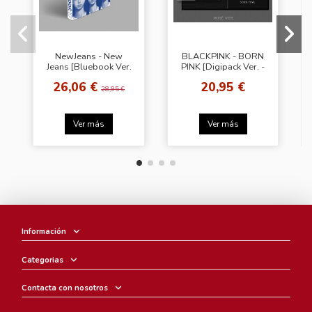
NewJeans - New
BLACKPINK - BORN
Jeans [Bluebook Ver.
PINK [Digipack Ver. -
- Random Ver.]
Rose Cover]
26,06 €
20,95 €
28,95 €
Ver más
Ver más
Información
Categorias
Contacta con nosotros