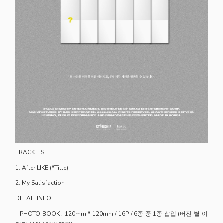
TRACK LIST
1.
After LIKE (*Title)
2.
My Satisfaction
DETAIL INFO
- PHOTO BOOK : 120mm * 120mm / 16P / 6종 중 1종 삽입 (버전 별 이