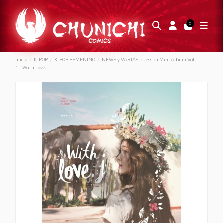
0
Inicio
K-POP
K-POP FEMENINO
NEWS y VARIAS
Jessica Mini Album Vol.
1 - With Love, J