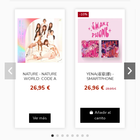
-10%
NATURE - NATURE
YENA(崔叡娜) -
WORLD: CODE A
SMARTPHONE
[Show Your Color
[Random Ver.]
26,95 €
26,96 €
Ver.]
29,95 €
Añadir al
Ver más
carrito