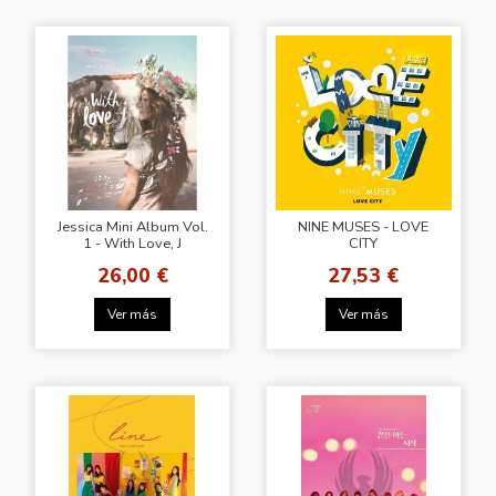
Jessica Mini Album Vol.
NINE MUSES - LOVE
1 - With Love, J
CITY
26,00 €
27,53 €
Ver más
Ver más