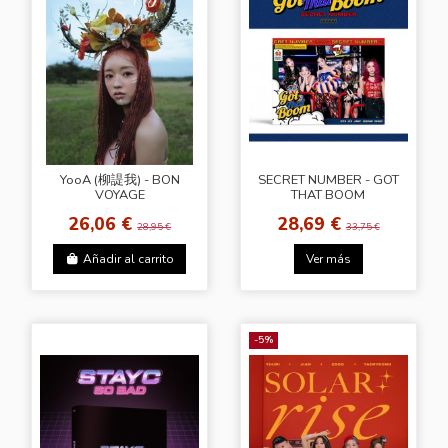
YooA (柳諟我) - BON
SECRET NUMBER - GOT
VOYAGE
THAT BOOM
26,06 €
28,69 €
28,95 €
33,75 €
Añadir al carrito
Ver más
-5%