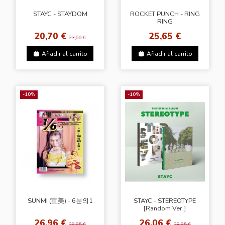
STAYC - STAYDOM
ROCKET PUNCH - RING
RING
20,70 €
25,65 €
23,00 €
Añadir al carrito
Añadir al carrito
-10%
-10%
SUNMI (宣美) - 6분의1
STAYC - STEREOTYPE
[Random Ver.]
26,96 €
26,06 €
29,95 €
28,95 €