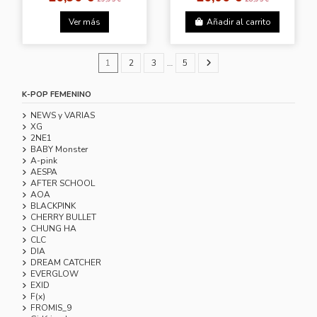
Ver más
Añadir al carrito
1
2
3
…
5
K-POP FEMENINO
NEWS y VARIAS
XG
2NE1
BABY Monster
A-pink
AESPA
AFTER SCHOOL
AOA
BLACKPINK
CHERRY BULLET
CHUNG HA
CLC
DIA
DREAM CATCHER
EVERGLOW
EXID
F(x)
FROMIS_9