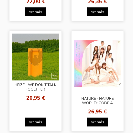
22,00 €
26,35 €
Ver más
Ver más
HEIZE - WE DON'T TALK
TOGETHER
20,95 €
NATURE - NATURE
WORLD: CODE A
[Show Your Color Ver.]
26,95 €
Ver más
Ver más