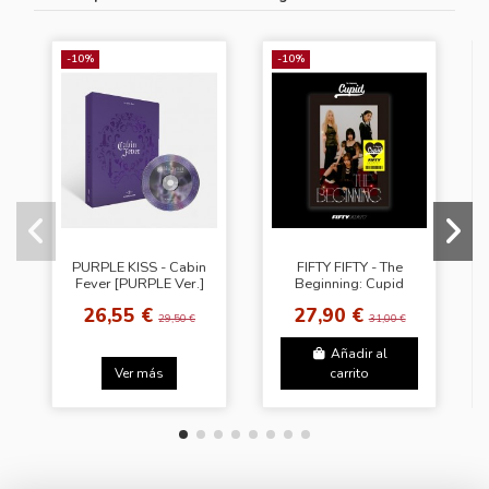
-10%
-10%
PURPLE KISS - Cabin
FIFTY FIFTY - The
Fever [PURPLE Ver.]
Beginning: Cupid
[Black Ver.]
26,55 €
27,90 €
29,50 €
31,00 €
Añadir al
Ver más
carrito