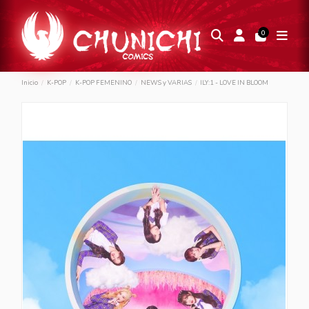
0
Inicio
K-POP
K-POP FEMENINO
NEWS y VARIAS
ILY:1 - LOVE IN BLOOM