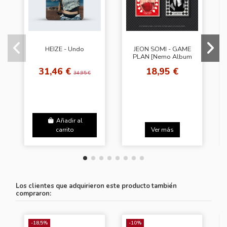
HEIZE - Undo
JEON SOMI - GAME
PLAN [Nemo Album
Ver. - Random
31,46 €
18,95 €
Cover]
34,95 €
Añadir al
carrito
Ver más
Los clientes que adquirieron este producto también
compraron:
-18,5%
-10%