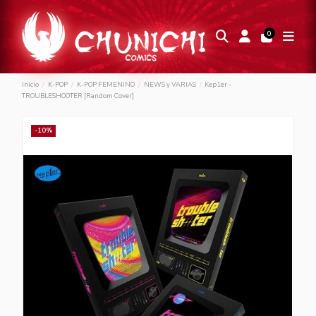
0
Inicio
K-POP
K-POP FEMENINO
NEWS y VARIAS
Kep1er -
TROUBLESHOOTER [Random Cover]
-10%