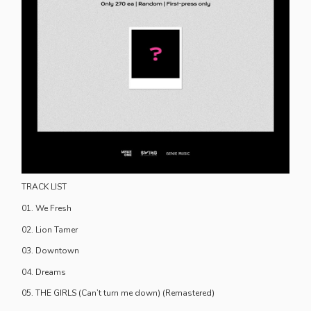
TRACK LIST
01. We Fresh
02. Lion Tamer
03. Downtown
04. Dreams
05. THE GIRLS (Can’t turn me down) (Remastered)