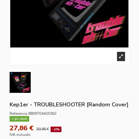
Kep1er - TROUBLESHOOTER [Random Cover]
Referencia
8809704425063
¡En stock!
27,86 €
30,95 €
-10%
IVA incluido