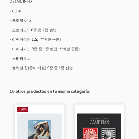
DETAIL INFO
- CD-R
- 포토북 64p
- 포토카드: 18종 중 2종 랜덤
- 리릭페이퍼 12p (**버전 공통)
- 아이디카드 9종 중 1종 랜덤 (**버전 공통)
- 스티커 2ea
- 컬렉션 칩(종이 재질) 9종 중 1종 랜덤
16 otros productos en la misma categoría:
-10%