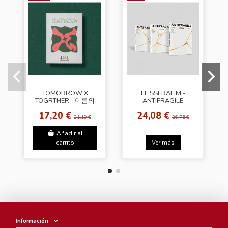
TOMORROW X
LE SSERAFIM -
TOGRTHER - 이름의
ANTIFRAGILE
장: TEMPTATION
[Random Cover]
17,20 €
24,08 €
[Lullaby Ver. -
21,10 €
26,75 €
Random Photobook]
Añadir al
carrito
Ver más
Información