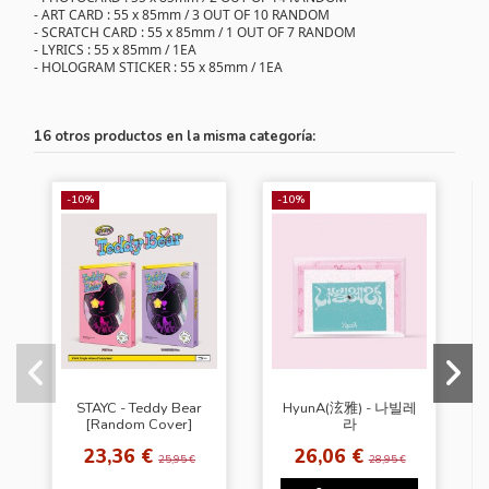
- ART CARD : 55 x 85mm / 3 OUT OF 10 RANDOM
- SCRATCH CARD : 55 x 85mm / 1 OUT OF 7 RANDOM
- LYRICS : 55 x 85mm / 1EA
- HOLOGRAM STICKER : 55 x 85mm / 1EA
16 otros productos en la misma categoría:
-10%
-10%
STAYC - Teddy Bear
HyunA(泫雅) - 나빌레
[Random Cover]
라
23,36 €
26,06 €
25,95 €
28,95 €