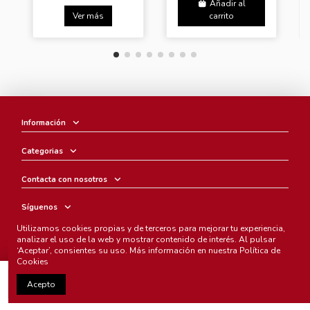
Añadir al
Ver más
carrito
Información
Categorias
Contacta con nosotros
Síguenos
Utilizamos cookies propias y de terceros para mejorar tu experiencia,
Boletín
analizar el uso de la web y mostrar contenido de interés. Al pulsar
‘Aceptar’, consientes su uso. Más información en nuestra
Política de
Cookies
Añadir al carrito
Acepto
Chunichi Comics
- © Copyright 2005-2025. Todos los derechos
reservados.