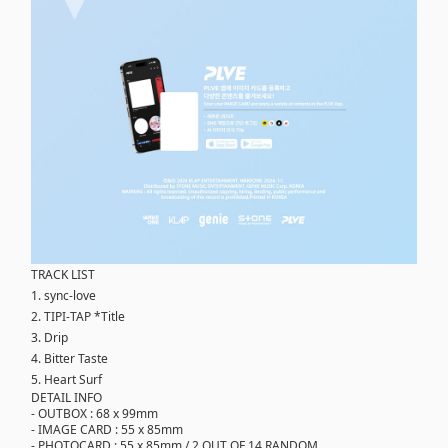
TRACK LIST
1. sync-love
2. TIPI-TAP *Title
3. Drip
4. Bitter Taste
5. Heart Surf
DETAIL INFO
- OUTBOX : 68 x 99mm
- IMAGE CARD : 55 x 85mm
- PHOTOCARD : 55 x 85mm / 2 OUT OF 14 RANDOM