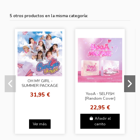
5 otros productos en la misma categoría:
OH MY GIRL -
SUMMER PACKAGE
FALL IN LOVE
31,95 €
YooA - SELFISH
[Random Cover]
22,95 €
Añadir al
Ver más
carrito