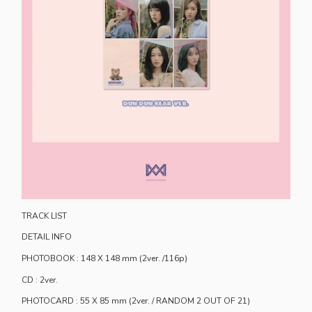
TRACK LIST
DETAIL INFO
PHOTOBOOK : 148 X 148 mm (2ver. /116p)
CD : 2ver.
PHOTOCARD : 55 X 85 mm (2ver. / RANDOM 2 OUT OF 21)