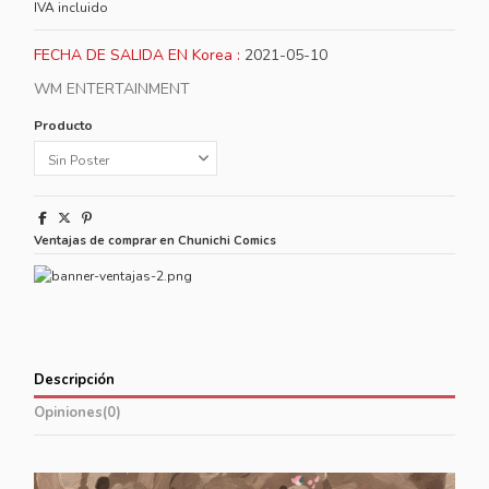
IVA incluido
FECHA DE SALIDA EN Korea :
2021-05-10
WM ENTERTAINMENT
Producto
Ventajas de comprar en Chunichi Comics
Descripción
Opiniones
(0)