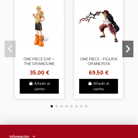
ONE PIECE DXF～
ONE PIECE - FIGURA
THE GRANDLINE
GRANDISTA
SERIES～EGGHEAD
SHANKS EL
35,00 €
69,50 €
SANJI
PELIRROJO
Añadir al
Añadir al
carrito
carrito
Información