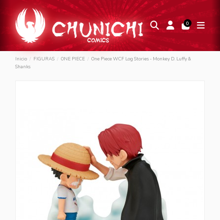
0
Inicio
FIGURAS
ONE PIECE
One Piece WCF Log Stories - Monkey D. Luffy &
Shanks