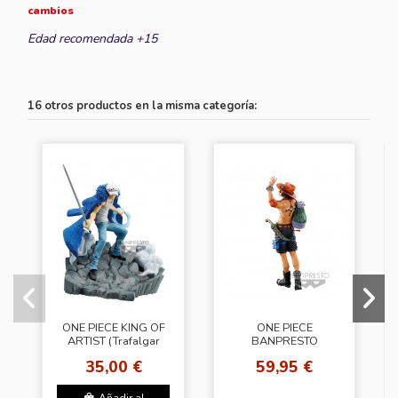
cambios
Edad recomendada +15
16 otros productos en la misma categoría:
ONE PIECE KING OF
ONE PIECE
ARTIST (Trafalgar
BANPRESTO
law)
WORLD FIGURE
35,00 €
59,95 €
COLOSSEUM 3
SUPER MASTER
STARS PIECE THE...
Añadir al