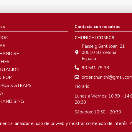
ias
Contacta con nosotros
OOK
CHUNICHI COMICS
AS
Passeig Sant Joan, 21
08010 Barcelona
HANDISE
España
CHES
93 541 79 38
ENTACION
order.chunichi@gmail.co
O POP
ROS & STRAPS
Horario:
A
Lunes a Viernes: 10:30 - 14:0
HANDISING
20:30
Sábados: 10:30 - 20:30
Domingos: Cerrado
iencia, analizar el uso de la web y mostrar contenido de interés. A