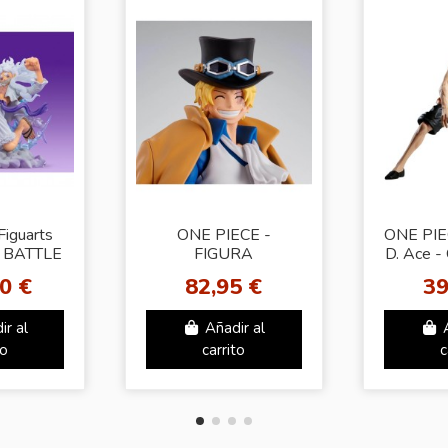
Figuarts
ONE PIECE -
ONE PIE
 BATTLE
FIGURA
D. Ace 
 LUFFY
S.H.FIGUARTS SABO
0 €
82,95 €
39
IGANT
(REVOLUTIONARY
ARMY STAFF)
ir al
Añadir al
to
carrito
c