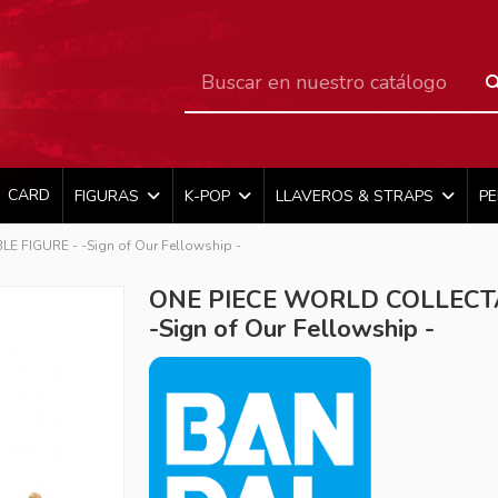
CARD
FIGURAS
K-POP
LLAVEROS & STRAPS
P
 FIGURE - -Sign of Our Fellowship -
ONE PIECE WORLD COLLECTA
-Sign of Our Fellowship -