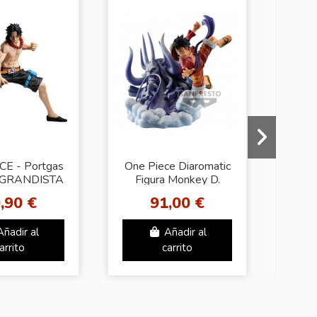
CE - Portgas
One Piece Diaromatic
ONE
- GRANDISTA
Figura Monkey D.
ART
Luffy The Brush
,90 €
91,00 €
Añadir al
Añadir al
arrito
carrito