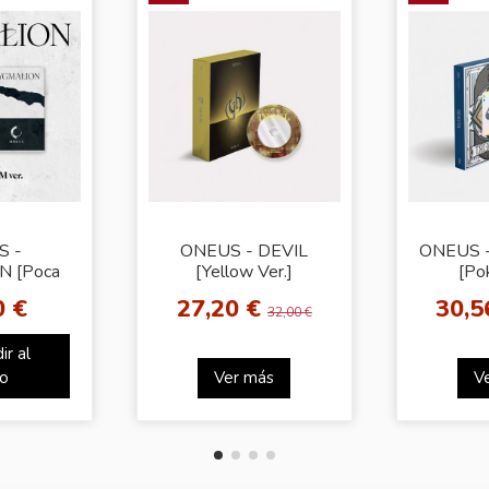
S -
ONEUS - DEVIL
ONEUS -
N [Poca
[Yellow Ver.]
[Pok
m]
0 €
27,20 €
30,5
32,00 €
ir al
to
Ver más
V