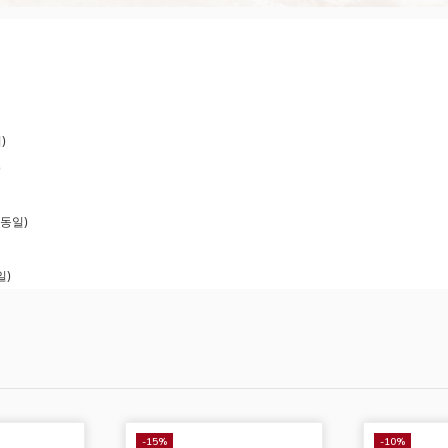
)
)
 동일)
일)
-15%
-10%