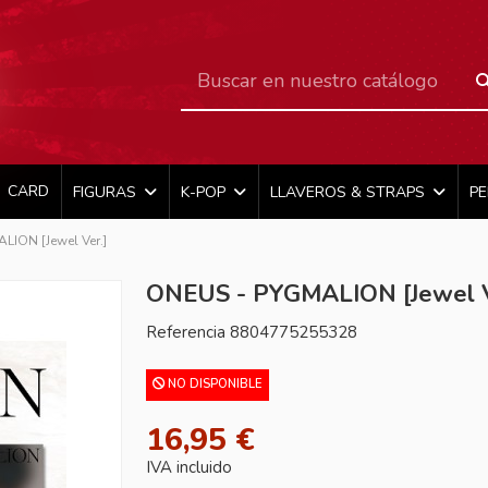
CARD
FIGURAS
K-POP
LLAVEROS & STRAPS
P
ION [Jewel Ver.]
ONEUS - PYGMALION [Jewel V
Referencia
8804775255328
NO DISPONIBLE
16,95 €
IVA incluido