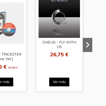
ONEUS - FLY WITH
US
26,75 €
 TRICKSTER
ON
er Ver.]
6 €
2
33,95 €
er más
Ver más