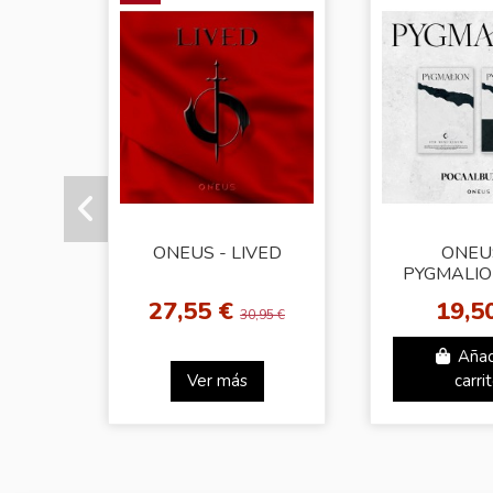
ONEUS - LIVED
ONEU
PYGMALIO
Albu
27,55 €
19,5
30,95 €
Añad
Ver más
carri