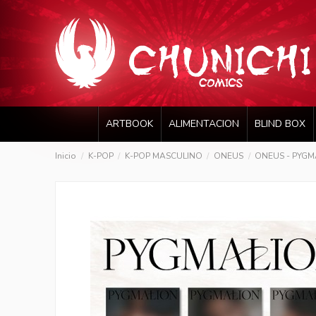
ARTBOOK
ALIMENTACION
BLIND BOX
Inicio
K-POP
K-POP MASCULINO
ONEUS
ONEUS - PYGMAL