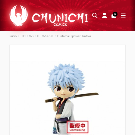
0
Inicio
FIGURAS
OTRA Series
Gintama Q posket Kintoki