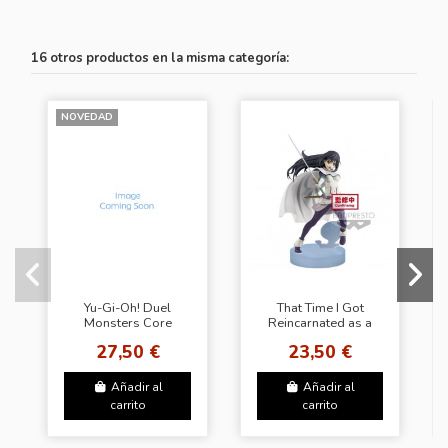
16 otros productos en la misma categoría:
NOVEDAD
Yu-Gi-Oh! Duel
That Time I Got
Monsters Core
Reincarnated as a
Creature Impact –
Slime EXQ FIGURE
27,50 €
23,50 €
Slifer the Sky Dragon
SHIZU
Figure
Añadir al
Añadir al
carrito
carrito