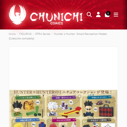
0
Inicio
FIGURAS
OTRA Series
Hunter x Hunter -Small Recreation Model-
(Colección completa)