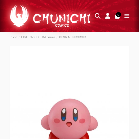
0
Inicio
FIGURAS
OTRA Series
KIRBY NENDOROID