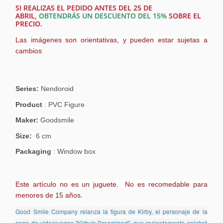
SI REALIZAS EL PEDIDO ANTES DEL 25 DE
ABRIL,
OBTENDRÁS UN DESCUENTO DEL 15%
SOBRE EL
PRECIO.
Las imágenes son orientativas, y pueden estar sujetas a
cambios
Series:
Nendoroid
Product
: PVC Figure
Maker:
Goodsmile
Size:
6 cm
Packaging
: Window box
Este artículo no es un juguete. No es recomedable para
menores de 15 años.
Good Smile Company relanza la figura de Kirby, el personaje de la
saga de videojuegos "Kirby's Dreamland", que recientemente celebró