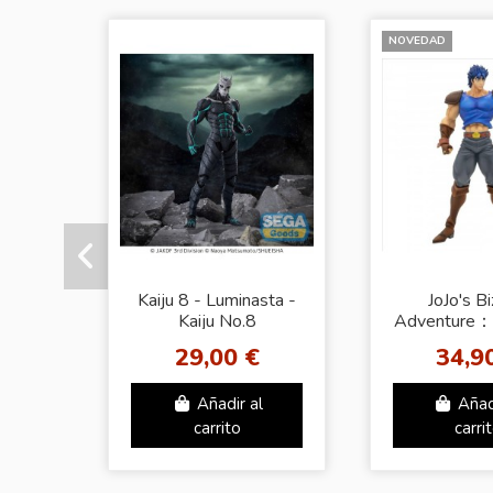
NOVEDAD
Kaiju 8 - Luminasta -
JoJo's Bi
Kaiju No.8
Adventure
Blood Mo
29,00 €
34,9
Jonathan 
Añadir al
Añad
carrito
carri