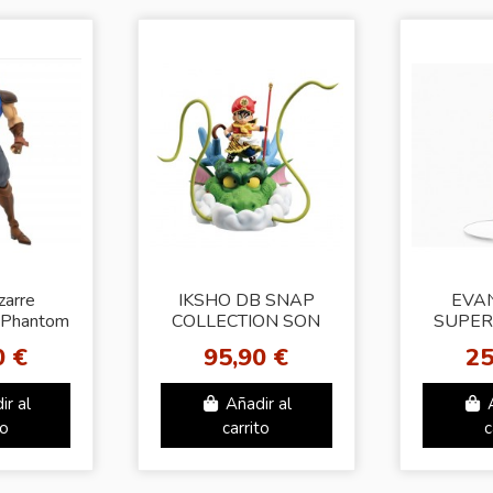
zarre
IKSHO DB SNAP
EVA
：Phantom
COLLECTION SON
SUPER
metria
GOHAN -
FIGU
0 €
95,90 €
25
Joestar
CHILHOOD- ENDING
ir al
Añadir al
to
carrito
c