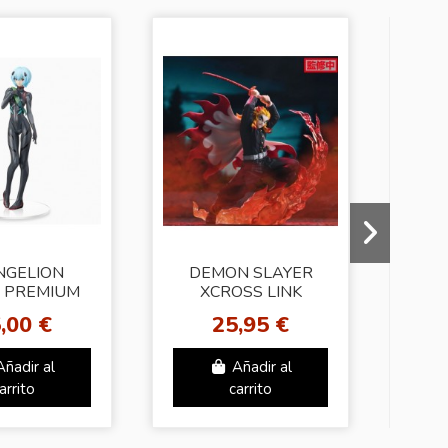
NGELION
DEMON SLAYER
 PREMIUM
XCROSS LINK
RE (Rei)
FIGURE (Rengoku)
Adv
,00 €
25,95 €
Wood
Añadir al
Añadir al
arrito
carrito