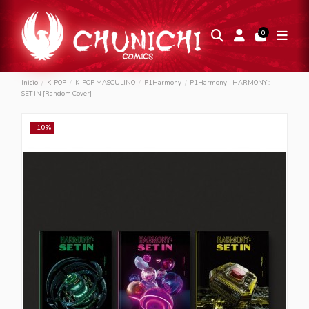
0
Inicio
K-POP
K-POP MASCULINO
P1Harmony
P1Harmony - HARMONY :
SET IN [Random Cover]
-10%