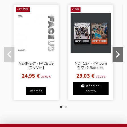
-12,45%
-10%
VERIVERY - FACE US
NCT 127 - 4ªAlbum
[Diy Ver.]
질주 (2 Baddies)
[Photobook Ver. -
24,95 €
29,03 €
Random Cover]
28,50 €
32,25 €
Añadir al
Ver más
carrito