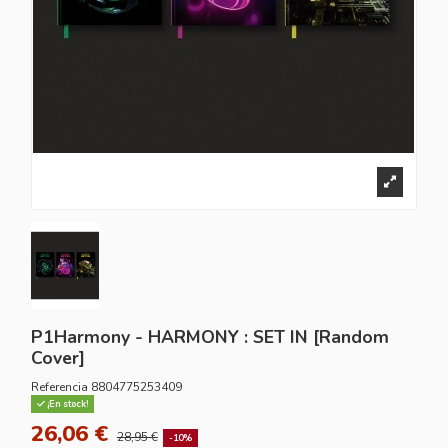
P1Harmony - HARMONY : SET IN [Random
Cover]
Referencia
8804775253409
¡En stock!
26,06 €
28,95 €
-10%