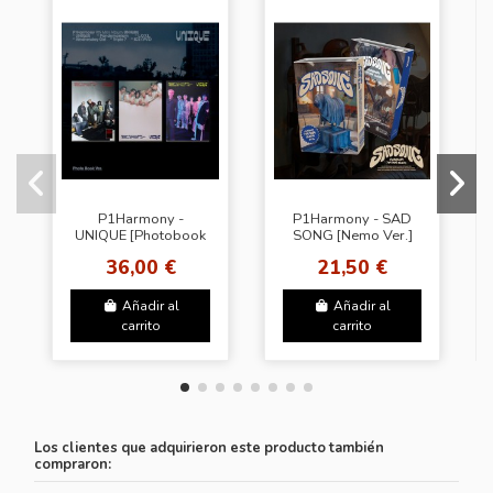
P1Harmony -
P1Harmony - SAD
UNIQUE [Photobook
SONG [Nemo Ver.]
Ver. - Random
36,00 €
21,50 €
Cover] [Signed] -
Europe Exclusive
Añadir al
Añadir al
carrito
carrito
Los clientes que adquirieron este producto también
compraron: