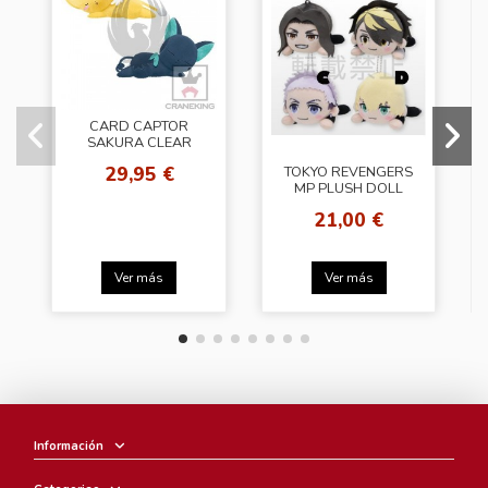
CARD CAPTOR
SAKURA CLEAR
CARD DEKAI PLUSH
29,95 €
TOKYO REVENGERS
DOLL
MP PLUSH DOLL
Part 2
21,00 €
Ver más
Ver más
Información