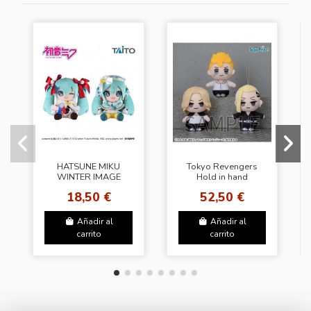
HATSUNE MIKU
Tokyo Revengers
WINTER IMAGE
Hold in hand
2018 PLUSH DOLL
PlushVol.1 (Set
18,50 €
52,50 €
completo)
Añadir al
Añadir al
carrito
carrito