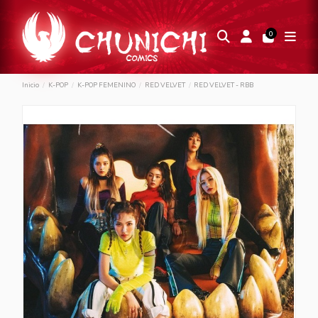
0
Inicio
K-POP
K-POP FEMENINO
RED VELVET
RED VELVET - RBB