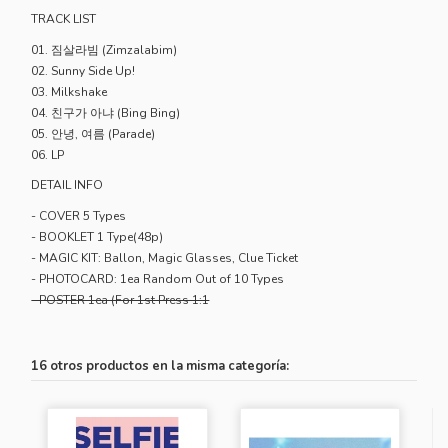
TRACK LIST
01. 짐살라빔 (Zimzalabim)
02. Sunny Side Up!
03. Milkshake
04. 친구가 아냐 (Bing Bing)
05. 안녕, 여름 (Parade)
06. LP
DETAIL INFO
- COVER 5 Types
- BOOKLET 1 Type(48p)
- MAGIC KIT: Ballon, Magic Glasses, Clue Ticket
- PHOTOCARD: 1ea Random Out of 10 Types
- POSTER 1ea (For 1st Press 1:1
16 otros productos en la misma categoría: