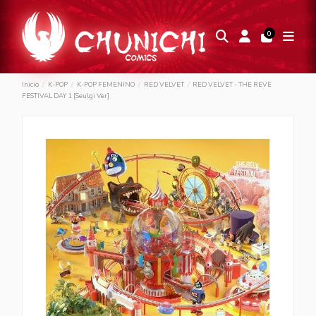
0
Inicio
K-POP
K-POP FEMENINO
RED VELVET
RED VELVET - THE REVE
FESTIVAL DAY 1 [Seulgi Ver]