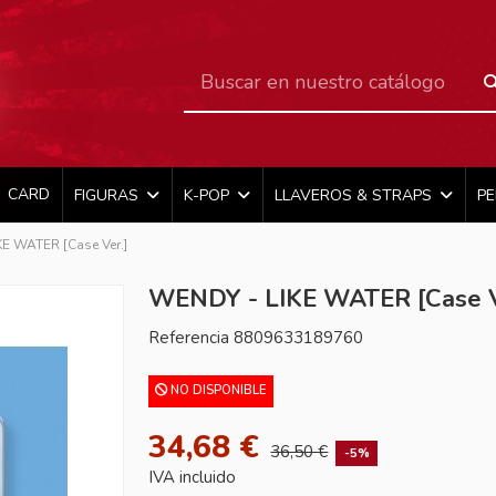
CARD
FIGURAS
K-POP
LLAVEROS & STRAPS
P
E WATER [Case Ver.]
WENDY - LIKE WATER [Case V
Referencia
8809633189760
NO DISPONIBLE
34,68 €
36,50 €
-5%
IVA incluido