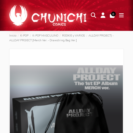
0
Inicio
K-POP
K-POP MASCULINO
ROOKIE y VARIOS
ALLDAY PROJECT) -
ALLDAY PROJECT [Merch Ver. - Drawstring Bag Ver.]