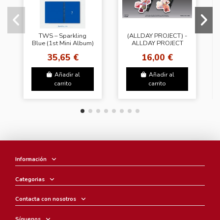
TWS – Sparkling
(ALLDAY PROJECT) -
Blue (1st Mini Album)
ALLDAY PROJECT
(Random) + Weverse
[Photocard Pack Ver.
35,65 €
16,00 €
Gift
- Random Cover]
Añadir al
Añadir al
carrito
carrito
Información
Categorias
Contacta con nosotros
Síguenos