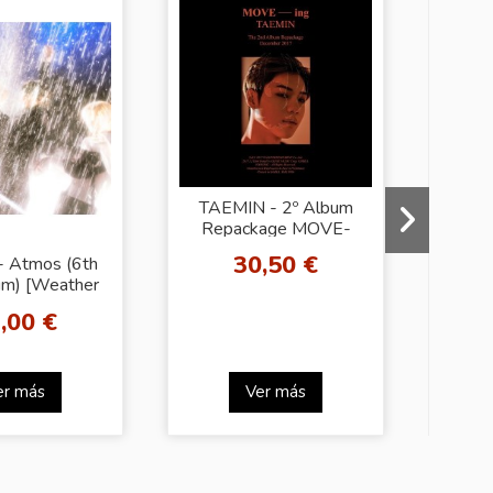
TAEMIN - 2º Album
Repackage MOVE-
ing
30,50 €
- Atmos (6th
SH
um) [Weather
Vol.
k Ver.]
(J
,00 €
er más
Ver más