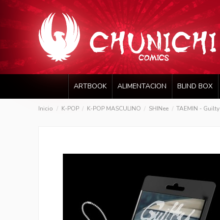
ARTBOOK
ALIMENTACION
BLIND BOX
Inicio
K-POP
K-POP MASCULINO
SHINee
TAEMIN - Guilty 