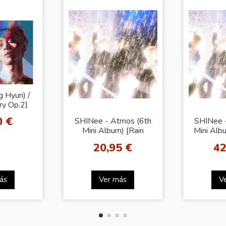
 Hyun) /
ry Op.2]
y]
0 €
SHINee - Atmos (6th
SHINee 
Mini Album) [Rain
Mini Alb
Ceremony Ver. - KEY]
Roc
20,95 €
42
ás
Ver más
V