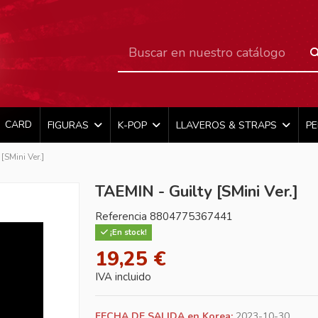
CARD
FIGURAS
K-POP
LLAVEROS & STRAPS
P
[SMini Ver.]
TAEMIN - Guilty [SMini Ver.]
Referencia
8804775367441
¡En stock!
19,25 €
IVA incluido
FECHA DE SALIDA en Korea:
2023-10-30