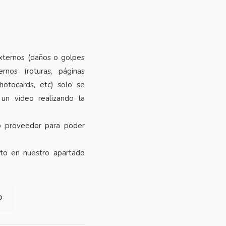
xternos (daños o golpes
rnos (roturas, páginas
photocards, etc) solo se
 un video realizando la
o proveedor para poder
cto en nuestro apartado