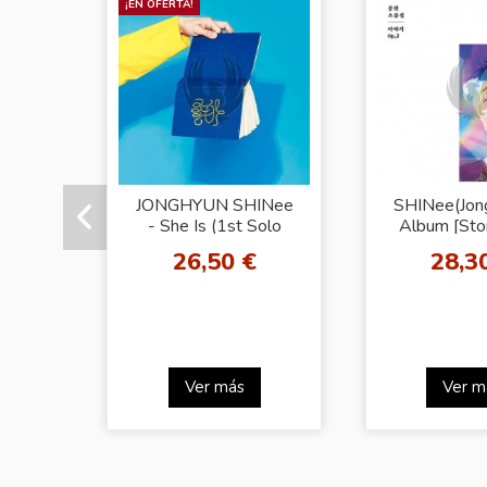
¡EN OFERTA!
JONGHYUN SHINee
SHINee(Jong
- She Is (1st Solo
Album [Sto
Album)
[Essa
26,50 €
28,3
Ver más
Ver m