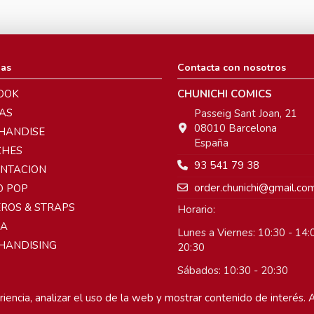
ias
Contacta con nosotros
OOK
CHUNICHI COMICS
AS
Passeig Sant Joan, 21
08010 Barcelona
HANDISE
España
CHES
93 541 79 38
ENTACION
order.chunichi@gmail.co
O POP
ROS & STRAPS
Horario:
A
Lunes a Viernes: 10:30 - 14:0
HANDISING
20:30
Sábados: 10:30 - 20:30
Domingos: Cerrado
iencia, analizar el uso de la web y mostrar contenido de interés. A