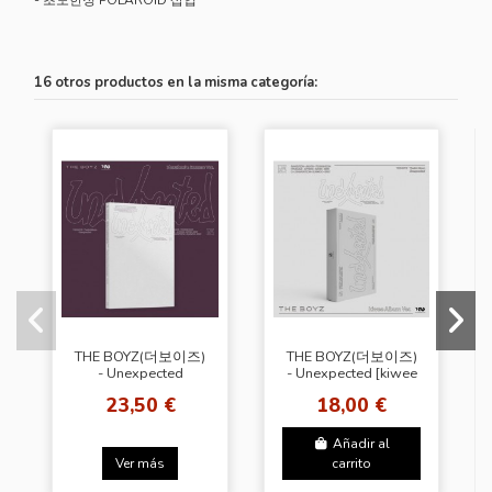
16 otros productos en la misma categoría:
THE BOYZ(더보이즈)
THE BOYZ(더보이즈)
- Unexpected
- Unexpected [kiwee
[Photobook Ver. -
Album Ver.]
23,50 €
18,00 €
Become Ver.]
Añadir al
Ver más
carrito