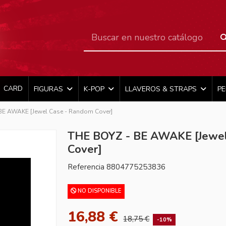
CARD
FIGURAS
K-POP
LLAVEROS & STRAPS
P
BE AWAKE [Jewel Case - Random Cover]
THE BOYZ - BE AWAKE [Jewel
Cover]
Referencia
8804775253836
NO DISPONIBLE
16,88 €
18,75 €
-10%