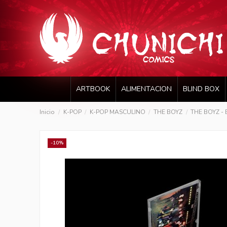
ARTBOOK
ALIMENTACION
BLIND BOX
Inicio
K-POP
K-POP MASCULINO
THE BOYZ
THE BOYZ - 
-10%