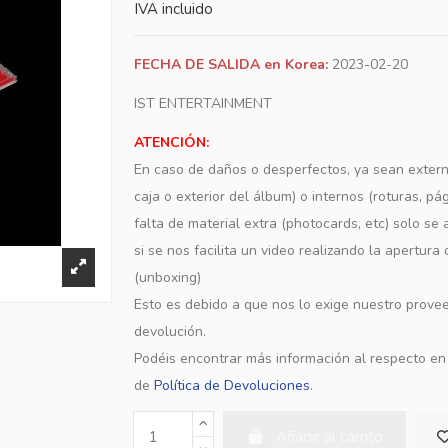
IVA incluido
FECHA DE SALIDA en Korea:
2023-02-20
IST ENTERTAINMENT
ATENCIÓN:
En caso de daños o desperfectos, ya sean extern
caja o exterior del álbum) o internos (roturas, pá
falta de material extra (photocards, etc) solo s
si se nos facilita un video realizando la apertura
(unboxing)
Esto es debido a que nos lo exige nuestro provee
devolución.
Podéis encontrar más información al respecto e
de
Política de Devoluciones
.
Añadir al carrito