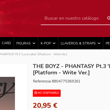
CARD
FIGURAS
K-POP
LLAVEROS & STRAPS
P
HANTASY Pt.3 'Love Letter' [Platform - Write Ver.]
THE BOYZ - PHANTASY Pt.3 'L
[Platform - Write Ver.]
Referencia
8804775369261
NO DISPONIBLE
20,95 €