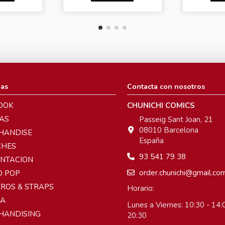
ias
Contacta con nosotros
OOK
CHUNICHI COMICS
AS
Passeig Sant Joan, 21
08010 Barcelona
HANDISE
España
CHES
93 541 79 38
ENTACION
order.chunichi@gmail.co
O POP
ROS & STRAPS
Horario:
A
Lunes a Viernes: 10:30 - 14:0
HANDISING
20:30