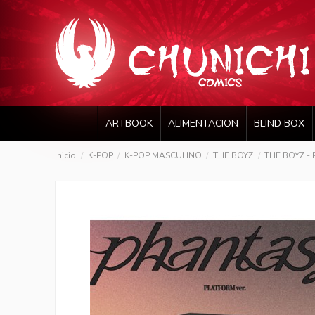
ARTBOOK
ALIMENTACION
BLIND BOX
Inicio
K-POP
K-POP MASCULINO
THE BOYZ
THE BOYZ - P