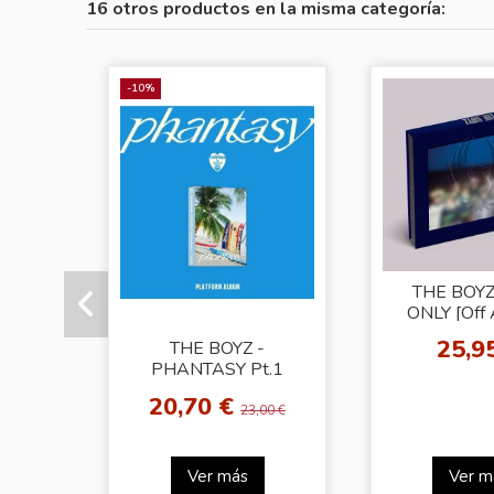
16 otros productos en la misma categoría:
-10%
THE BOYZ
ONLY [Off A
25,9
THE BOYZ -
PHANTASY Pt.1
Christmas In August
20,70 €
[Platform Album -
23,00 €
Glitter Ver.]
Ver más
Ver m