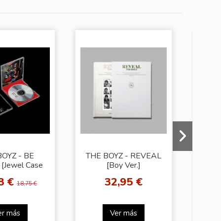
-10%
BOYZ - BE
THE BOYZ - REVEAL
T
[Jewel Case
[Boy Ver.]
AW
dom Cover]
8 €
32,95 €
2
18,75 €
er más
Ver más