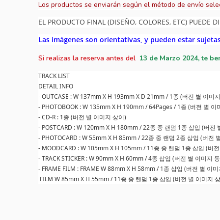
Los productos se enviarán según el método de envío sele
EL PRODUCTO FINAL (DISEÑO, COLORES, ETC) PUEDE DI
Las imágenes son orientativas, y pueden estar sujeta
Si realizas la reserva antes del
13
de Marzo 2024, te be
TRACK LIST
DETAIL INFO
- OUTCASE : W 137mm X H 193mm X D 21mm / 1종 (버전 별 이미
- PHOTOBOOK : W 135mm X H 190mm / 64Pages / 1종 (버전 별 
- CD-R : 1종 (버전 별 이미지 상이)
- POSTCARD : W 120mm X H 180mm / 22종 중 랜덤 1종 삽입 (버
- PHOTOCARD : W 55mm X H 85mm / 22종 중 랜덤 2종 삽입 (버전
- MOODCARD : W 105mm X H 105mm / 11종 중 랜덤 1종 삽입 (
- TRACK STICKER : W 90mm X H 60mm / 4종 삽입 (버전 별 이미지 
- FRAME FILM : FRAME W 88mm X H 58mm / 1종 삽입 (버전 별 이
FILM W 85mm X H 55mm / 11종 중 랜덤 1종 삽입 (버전 별 이미지 