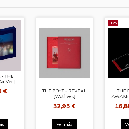
-10%
 - THE
ir Ver.]
5 €
THE BOYZ - REVEAL
THE 
[Wolf Ver.]
AWAKE 
- Ran
32,95 €
16,8
ás
Ver más
V