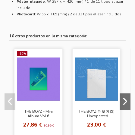
Póster plegado
: W 297 x H 420 (mm) / 1 de 11 tipos al azar
incluido
Photocard
: W 55 x H 85 (mm) / 2 de 33 tipos al azar incluidos
16 otros productos en la misma categoría:
-10%
THE BOYZ - Mini
THE BOYZ(더보이즈)
Album Vol.6
- Unexpected
[THRILL-ING] (Kick
[Photobook Ver. -
27,86 €
23,00 €
Ver.)
Begin Ver.]
30,95 €