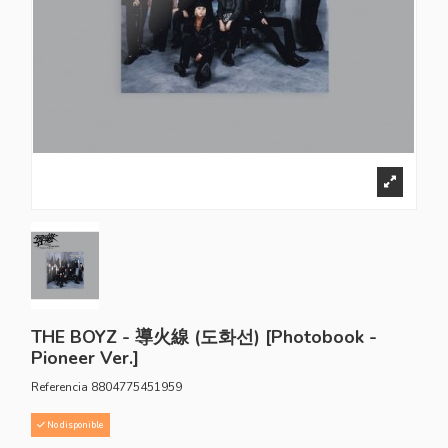
THE BOYZ - 導火線 (도화선) [Photobook -
Pioneer Ver.]
Referencia
8804775451959
No disponible