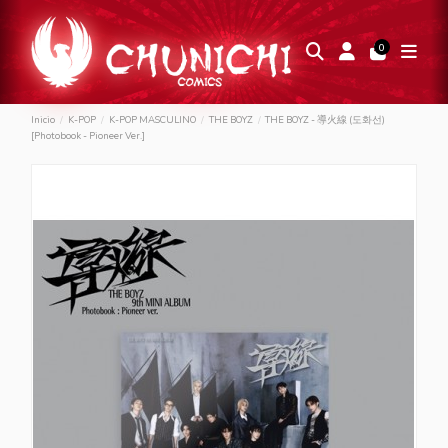
0
Inicio
K-POP
K-POP MASCULINO
THE BOYZ
THE BOYZ - 導火線 (도화선)
[Photobook - Pioneer Ver.]