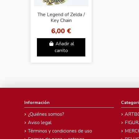
The Legend of Zelda /
Key Chain
6,00 €
Añadir al
carrito
Información
Categor
¿Quiénes somos?
ARTB
Aviso legal
FIGUR
Términos y condiciones de uso
MERC