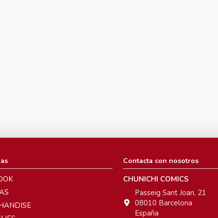
ias
Contacta con nosotros
OOK
CHUNICHI COMICS
AS
Passeig Sant Joan, 21
08010 Barcelona
HANDISE
España