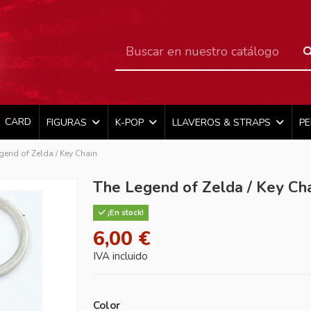
CARD
FIGURAS
K-POP
LLAVEROS & STRAPS
P
gend of Zelda / Key Chain
The Legend of Zelda / Key Ch
¡En stock!
6,00 €
IVA incluido
Color