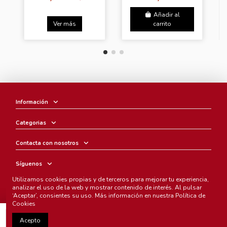
Añadir al
Ver más
carrito
Información
Categorias
Contacta con nosotros
Síguenos
Utilizamos cookies propias y de terceros para mejorar tu experiencia,
Boletín
analizar el uso de la web y mostrar contenido de interés. Al pulsar
‘Aceptar’, consientes su uso. Más información en nuestra
Política de
Cookies
Añadir al carrito
Acepto
Chunichi Comics
- © Copyright 2005-2025. Todos los derechos