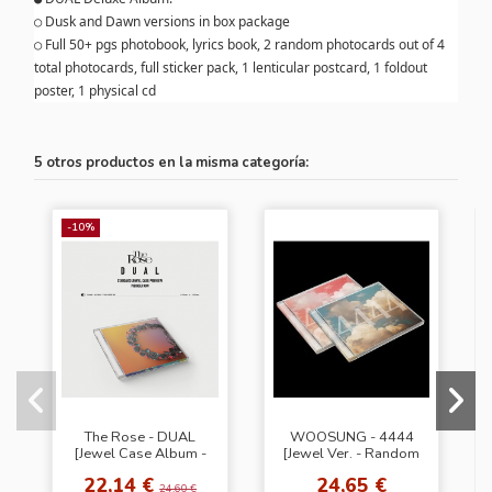
○
Dusk and Dawn versions in box package
○
Full 50+ pgs photobook, lyrics book, 2 random photocards out of 4
total photocards, full sticker pack, 1 lenticular postcard, 1 foldout
poster, 1 physical cd
5 otros productos en la misma categoría:
-10%
The Rose - DUAL
WOOSUNG - 4444
[Jewel Case Album -
[Jewel Ver. - Random
Dawn Ver.]
Cover]
22,14 €
24,65 €
24,60 €