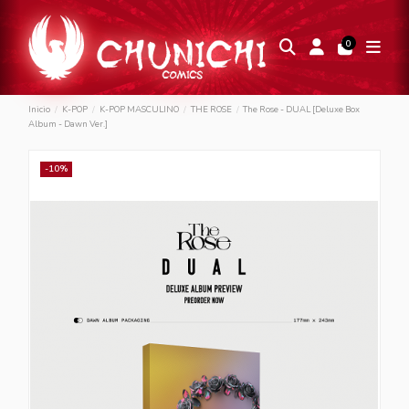
0
Inicio
K-POP
K-POP MASCULINO
THE ROSE
The Rose - DUAL [Deluxe Box
Album - Dawn Ver.]
-10%