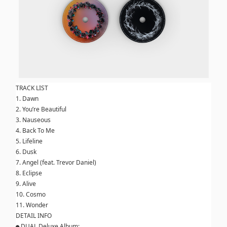
TRACK LIST
1. Dawn
2. You’re Beautiful
3. Nauseous
4. Back To Me
5. Lifeline
6. Dusk
7. Angel (feat. Trevor Daniel)
8. Eclipse
9. Alive
10. Cosmo
11. Wonder
DETAIL INFO
●
DUAL Deluxe Album: