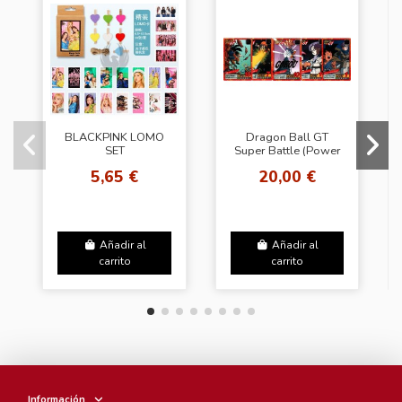
BLACKPINK LOMO
Dragon Ball GT
SET
Super Battle (Power
Level) Part 18
5,65 €
20,00 €
Regular Set
Añadir al
Añadir al
carrito
carrito
Información