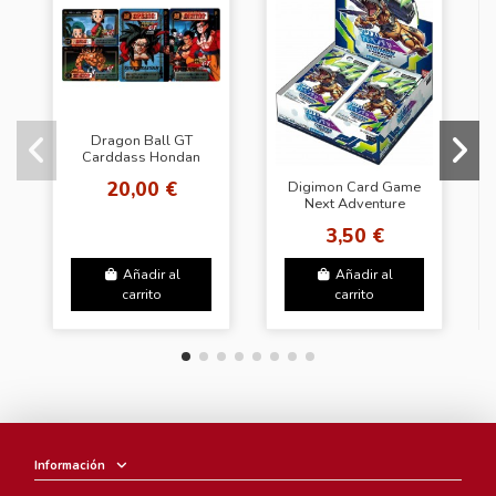
Dragon Ball GT
Carddass Hondan
Part 29 Regular Set
20,00 €
Digimon Card Game
Next Adventure
Booster Pack Box BT
3,50 €
07
Añadir al
Añadir al
carrito
carrito
Información