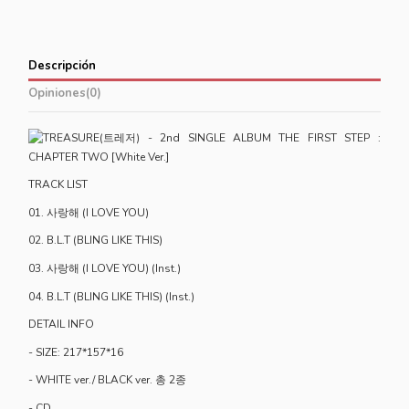
Descripción
Opiniones
(0)
TRACK LIST
01.
사랑해 (I LOVE YOU)
02.
B.L.T (BLING LIKE THIS)
03.
사랑해 (I LOVE YOU) (Inst.)
04.
B.L.T (BLING LIKE THIS) (Inst.)
DETAIL INFO
- SIZE: 217*157*16
- WHITE ver./ BLACK ver. 총 2종
- CD