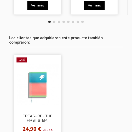
Ver más
Ver más
Los clientes que adquirieron este producto también
compraron:
-14%
TREASURE - THE
FIRST STEP :
CHAPTER THREE
24,90 €
[White Ver.]
28,95 €