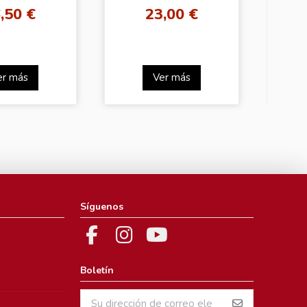
 Stone ver.)
,50 €
23,00 €
er más
Ver más
Síguenos
Boletín