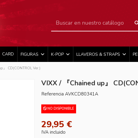
CARD
FIGURAS
K-POP
LLAVEROS & STRAPS
P
 up』 CD(CONTROL Ver.)
VIXX / 『Chained up』 CD(CO
Referencia
AVKCD80341A
NO DISPONIBLE
29,95 €
IVA incluido