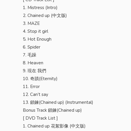
1. Mistress (Intro)
2. Chained up (中文版)
3. MAZE
4. Stop it girl
5. Hot Enough
6. Spider
7. 毛躁
8. Heaven
9. 現在 我們
10. 奇蹟(Eternity)
11. Error
12. Can’t say
13. 鎖鍊(Chained up) (Instrumental)
Bonus Track 鎖鍊(Chained up)
[ DVD Track List ]
1. Chained up 花絮影像 (中文版)