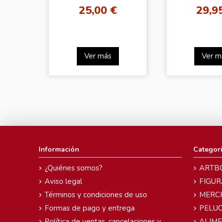
CD+DVD(F
25,00 €
29,9
VER.
Ver más
Ver m
Información
Categor
¿Quiénes somos?
ARTB
Aviso legal
FIGUR
Términos y condiciones de uso
MERC
Formas de pago y entrega
PELU
Política de ventas, cancelaciones y
ALIM