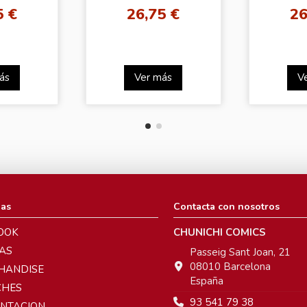
REEDOM
(Birth
5 €
26,75 €
26
)
ás
Ver más
V
ias
Contacta con nosotros
OOK
CHUNICHI COMICS
AS
Passeig Sant Joan, 21
08010 Barcelona
HANDISE
España
CHES
93 541 79 38
ENTACION