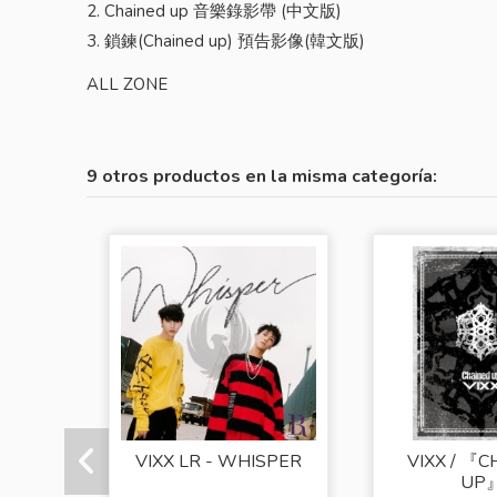
2. Chained up 音樂錄影帶 (中文版)
3. 鎖鍊(Chained up) 預告影像(韓文版)
ALL ZONE
9 otros productos en la misma categoría:
VIXX LR - WHISPER
VIXX / 『
UP