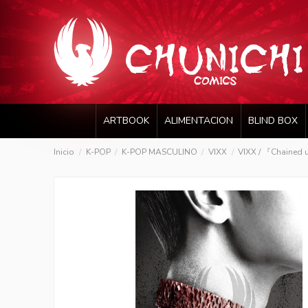
ARTBOOK
ALIMENTACION
BLIND BOX
Inicio
K-POP
K-POP MASCULINO
VIXX
VIXX / 『Chained