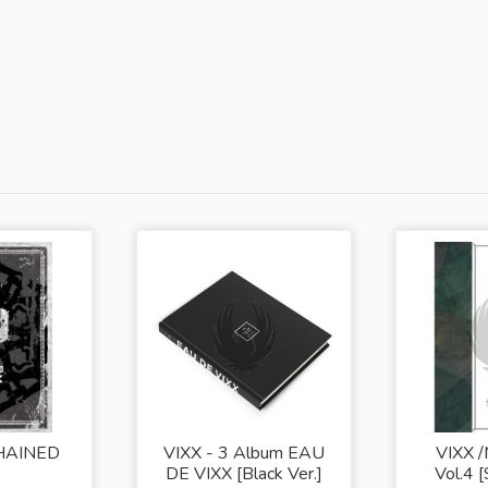
CHAINED
VIXX - 3 Album EAU
VIXX /
』
DE VIXX [Black Ver.]
Vol.4 [