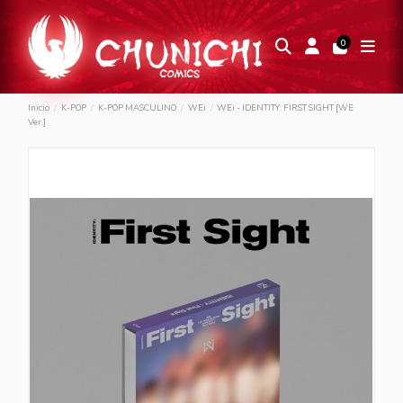
0
Inicio
K-POP
K-POP MASCULINO
WEi
WEi - IDENTITY: FIRST SIGHT [WE
Ver.]