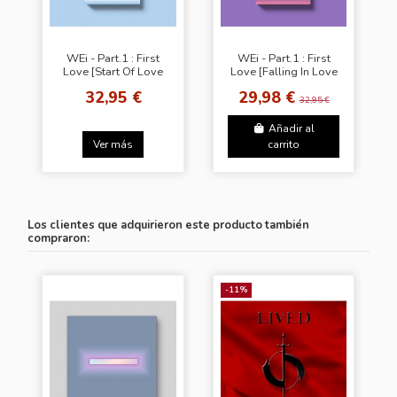
WEi - Part.1 : First
WEi - Part.1 : First
Love [Start Of Love
Love [Falling In Love
Ver.]
Ver.]
32,95 €
29,98 €
32,95 €
Añadir al
Ver más
carrito
Los clientes que adquirieron este producto también
compraron:
-11%