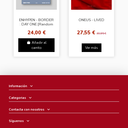
ENHYPEN - BORDER
ONEUS - LIVED
: DAY ONE [Random
Ver.]
24,00 €
27,55 €
30,95 €
Añadir al
carrito
Ver más
Información
Categorias
Contacta con nosotros
Síguenos