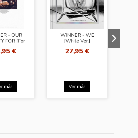
ER - OUR
WINNER - WE
 FOR [For
[White Ver.]
MI
m Ver.]
,95 €
27,95 €
er más
Ver más