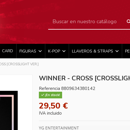
CARD
FIGURAS
K-POP
LLAVEROS & STRAPS
P
OSS [CROSSLIGHT VER.]
WINNER - CROSS [CROSSLIGH
Referencia
8809634380142
¡En stock!
29,50 €
IVA incluido
YG ENTERTAINMENT