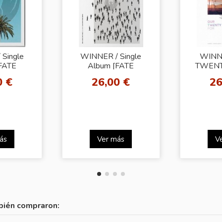
Single
WINNER / Single
WINN
FATE
Album [FATE
TWENTY
OR](FOR
NUMBER FOR](FOR
Dra
0 €
26,00 €
26
r.)
SEOUL ver.)
ás
Ver más
V
bién compraron: