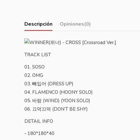
Descripción
Opiniones
(0)
TRACK LIST
01. SOSO
02. OMG
03. 빼입어 (DRESS UP)
04. FLAMENCO (HOONY SOLO)
05. 바람 (WIND) (YOON SOLO)
06. 끄덕끄덕 (DON’T BE SHY)
DETAIL INFO
- 180*180*40