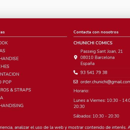
ias
Contacta con nosotros
OOK
CHUNICHI COMICS
AS
Passeig Sant Joan, 21
08010 Barcelona
HANDISE
España
CHES
93 541 79 38
ENTACION
order.chunichi@gmail.co
O POP
ROS & STRAPS
Horario:
A
Lunes a Viernes: 10:30 - 14:0
HANDISING
20:30
Sábados: 10:30 - 20:30
Domingos: Cerrado
iencia, analizar el uso de la web y mostrar contenido de interés. A