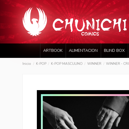
ARTBOOK
ALIMENTACION
BLIND BOX
Inicio
K-POP
K-POP MASCULINO
WINNER
WINNER - CR