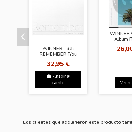
WINNER / 
Album [
NUMBER F
26,0
WINNER - 3th
LA ve
REMEMBER [You
Ver.]
32,95 €
Añadir al
carrito
Ver m
Los clientes que adquirieron este producto tam