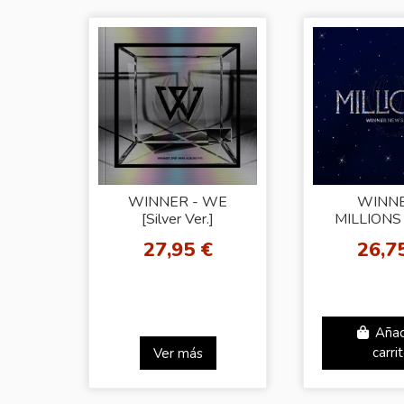
WINNER - WE
WINNE
[Silver Ver.]
MILLIONS 
Light V
27,95 €
26,7
Añad
Ver más
carri