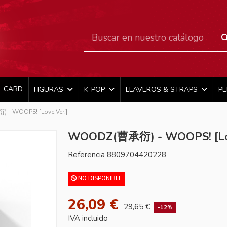
CARD
FIGURAS
K-POP
LLAVEROS & STRAPS
P
- WOOPS! [Love Ver.]
WOODZ(曹承衍) - WOOPS! [Lov
Referencia
8809704420228
NO DISPONIBLE
26,09 €
29,65 €
-12%
IVA incluido