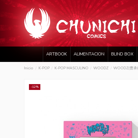
ARTBOOK
ALIMENTACION
BLIND BOX
Inicio
K-POP
K-POP MASCULINO
WOODZ
WOODZ(曹承衍) 
-12%