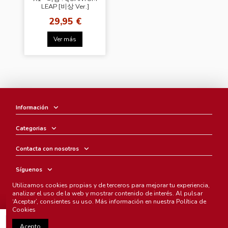
LEAP [비상 Ver.]
29,95 €
Ver más
Información
Categorias
Contacta con nosotros
Síguenos
Utilizamos cookies propias y de terceros para mejorar tu experiencia,
Boletín
analizar el uso de la web y mostrar contenido de interés. Al pulsar
‘Aceptar’, consientes su uso. Más información en nuestra
Política de
Cookies
Añadir al carrito
Acepto
Chunichi Comics
- © Copyright 2005-2025. Todos los derechos