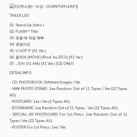
TRACK LIST
01. Stand Up (Intro.)
02. FLASH * Title
03. 웃을 때 제일 예뻐
04. 괜찮아요
05. U GOT IT (X1 Ver.)
06. 움직여 (MOVE) (Prod. by ZICO) (X1 Ver.)
07. _지마 (X1-MA) (X1 Ver.) (CD ONLY)
DETAIL INFO
- CD, PHOTOBOOK: Different Images / Ver.
- MINI PHOTO STAND: 1ea Random Out of 11 Types / Ver.(22 Types
All)
- POSTCARD: 1ea / Ver.(2 Types All)
- BOOKMARK: 1ea Random Out of 11 Types . Ver.(22 Types All)
- SPECIAL AR PHOTOCARD For 1st Press: 1ea Random Out of 11
Types / Ver.(22 Types All)
- POSTER For 1st Press: 1ea / Ver.