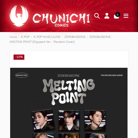
0
Inicio
K-POP
K-POP MASCULINO
ZEROBASEONE
ZEROBASEONE -
MELTING POINT [Digipack Ver. - Random Cover]
-10%