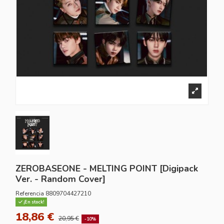
ZEROBASEONE - MELTING POINT [Digipack
Ver. - Random Cover]
Referencia
8809704427210
¡En stock!
18,86 €
20,95 €
-10%