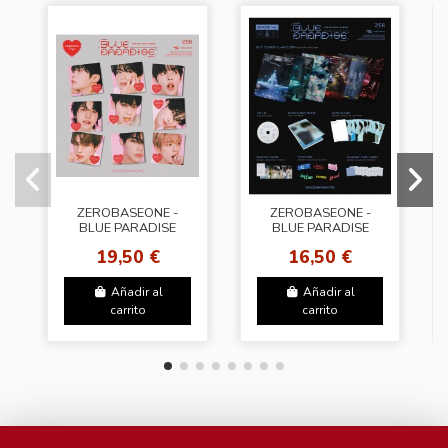
ZEROBASEONE -
ZEROBASEONE -
BLUE PARADISE
BLUE PARADISE
[Digipack Ver. -
[Zerose Ver. -
19,50 €
16,50 €
Random Cover]
Random Cover]
Añadir al
Añadir al
carrito
carrito