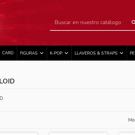
CARD
FIGURAS
K-POP
LLAVEROS & STRAPS
P
LOID
ID
Mos