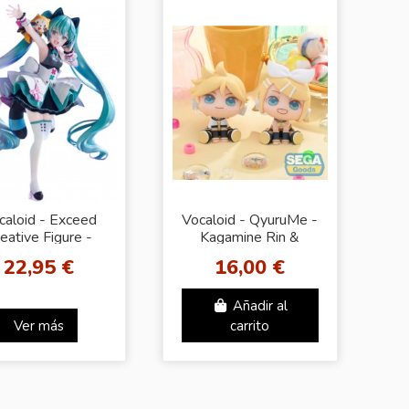
caloid - Exceed
Vocaloid - QyuruMe -
eative Figure -
Kagamine Rin &
atsune Miku x
Kagamine Len -
22,95 €
16,00 €
Rascal
Piapro
Añadir al
Ver más
carrito