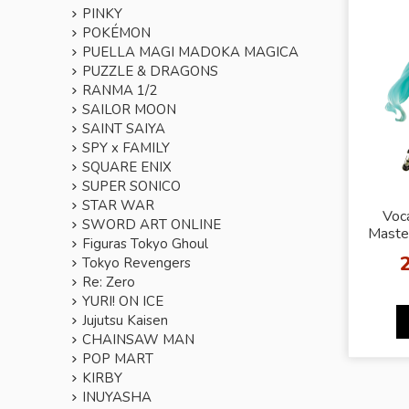
PINKY
POKÉMON
PUELLA MAGI MADOKA MAGICA
PUZZLE & DRAGONS
RANMA 1/2
SAILOR MOON
SAINT SAIYA
SPY x FAMILY
SQUARE ENIX
SUPER SONICO
STAR WAR
Voca
SWORD ART ONLINE
Master
Figuras Tokyo Ghoul
Ha
Tokyo Revengers
(Princ
Re: Zero
YURI! ON ICE
Jujutsu Kaisen
CHAINSAW MAN
POP MART
KIRBY
INUYASHA