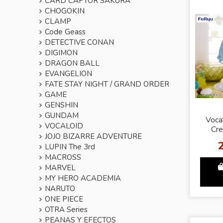
CARD CAPTOR SAKURA
CHOGOKIN
CLAMP
Code Geass
DETECTIVE CONAN
DIGIMON
DRAGON BALL
EVANGELION
FATE STAY NIGHT / GRAND ORDER
GAME
GENSHIN
GUNDAM
Voca
VOCALOID
Cre
JOJO BIZARRE ADVENTURE
Swe
LUPIN The 3rd
Hatsu
MACROSS
Ma
MARVEL
MY HERO ACADEMIA
NARUTO
ONE PIECE
OTRA Series
PEANAS Y EFECTOS