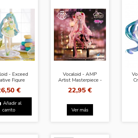
loid - Exceed
Vocaloid - AMP
Vo
ative Figure
Artist Masterpiece -
Cr
etSweets -
Hatsune Miku Cherry
H
26,50 €
22,95 €
ne Miku Citron
Blossom Lantern
caron Ver.
Ver.
Añadir al
carrito
Ver más