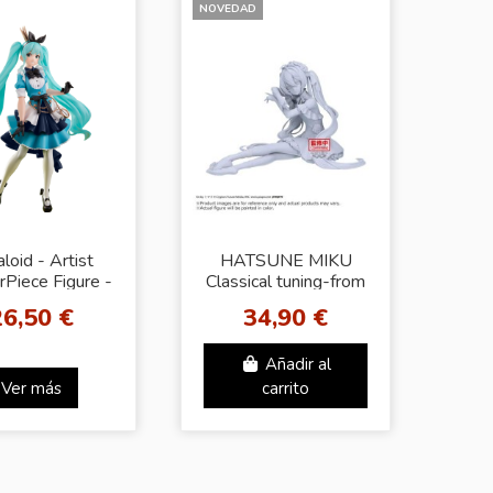
NOVEDAD
loid - Artist
HATSUNE MIKU
Piece Figure -
Classical tuning-from
tsune Miku
"The Sleeping
26,50 €
34,90 €
ess Alice Ver.)
Beauty Suite"-
- Vaistar...
Añadir al
Ver más
carrito