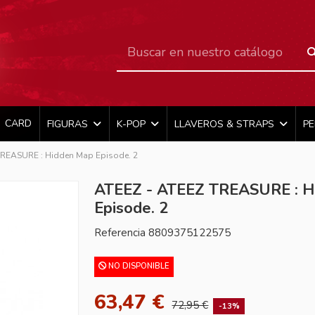
CARD
FIGURAS
K-POP
LLAVEROS & STRAPS
P
TREASURE : Hidden Map Episode. 2
ATEEZ - ATEEZ TREASURE : H
Episode. 2
Referencia
8809375122575
NO DISPONIBLE
63,47 €
72,95 €
-13%