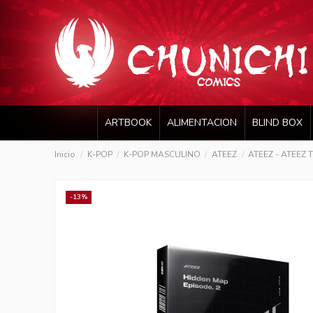
ARTBOOK
ALIMENTACION
BLIND BOX
Inicio
K-POP
K-POP MASCULINO
ATEEZ
ATEEZ - ATEEZ 
-13%