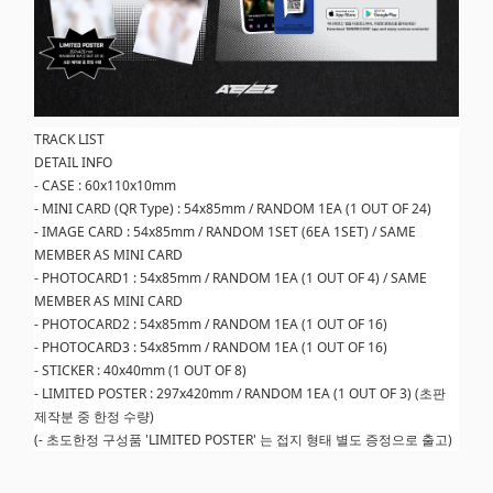
TRACK LIST
DETAIL INFO
- CASE : 60x110x10mm
- MINI CARD (QR Type) : 54x85mm / RANDOM 1EA (1 OUT OF 24)
- IMAGE CARD : 54x85mm / RANDOM 1SET (6EA 1SET) / SAME
MEMBER AS MINI CARD
- PHOTOCARD1 : 54x85mm / RANDOM 1EA (1 OUT OF 4) / SAME
MEMBER AS MINI CARD
- PHOTOCARD2 : 54x85mm / RANDOM 1EA (1 OUT OF 16)
- PHOTOCARD3 : 54x85mm / RANDOM 1EA (1 OUT OF 16)
- STICKER : 40x40mm (1 OUT OF 8)
- LIMITED POSTER : 297x420mm / RANDOM 1EA (1 OUT OF 3) (초판
제작분 중 한정 수량)
(- 초도한정 구성품 'LIMITED POSTER' 는 접지 형태 별도 증정으로 출고)