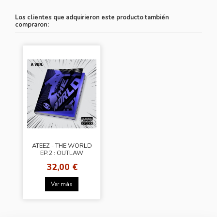
Los clientes que adquirieron este producto también
compraron:
ATEEZ - THE WORLD
EP.2 : OUTLAW
[Random Ver.] + POB
32,00 €
(SW)
Ver más