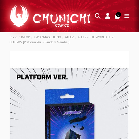
0
Inicio
K-POP
K-POP MASCULINO
ATEEZ
ATEEZ - THE WORLD EP.2 :
OUTLAW [Platform Ver. - Random Member]