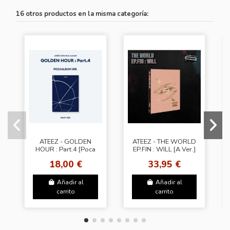
16 otros productos en la misma categoría:
ATEEZ - GOLDEN
ATEEZ - THE WORLD
HOUR : Part.4 [Poca
EP.FIN : WILL [A Ver.]
Album Ver. - Diary
+ Random Photocard
18,00 €
33,95 €
Ver.]
(SW)
Añadir al
Añadir al
carrito
carrito