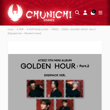
0
Inicio
K-POP
K-POP MASCULINO
ATEEZ
ATEEZ - GOLDEN HOUR : Part.2
[Digipack Ver. - Random Cover]