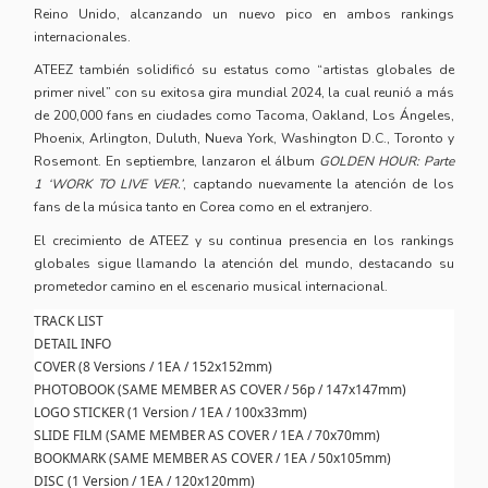
Reino Unido, alcanzando un nuevo pico en ambos rankings
internacionales.
ATEEZ también solidificó su estatus como “artistas globales de
primer nivel” con su exitosa gira mundial 2024, la cual reunió a más
de 200,000 fans en ciudades como Tacoma, Oakland, Los Ángeles,
Phoenix, Arlington, Duluth, Nueva York, Washington D.C., Toronto y
Rosemont. En septiembre, lanzaron el álbum
GOLDEN HOUR: Parte
1 ‘WORK TO LIVE VER.’
, captando nuevamente la atención de los
fans de la música tanto en Corea como en el extranjero.
El crecimiento de ATEEZ y su continua presencia en los rankings
globales sigue llamando la atención del mundo, destacando su
prometedor camino en el escenario musical internacional.
TRACK LIST
DETAIL INFO
COVER (8 Versions / 1EA / 152x152mm)
PHOTOBOOK (SAME MEMBER AS COVER / 56p / 147x147mm)
LOGO STICKER (1 Version / 1EA / 100x33mm)
SLIDE FILM (SAME MEMBER AS COVER / 1EA / 70x70mm)
BOOKMARK (SAME MEMBER AS COVER / 1EA / 50x105mm)
DISC (1 Version / 1EA / 120x120mm)