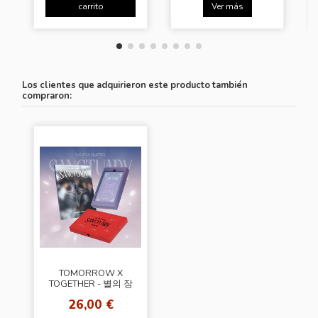
carrito
Ver más
Los clientes que adquirieron este producto también
compraron:
TOMORROW X
TOGETHER - 별의 장
SANCTUARY
26,00 €
[Random Cover]