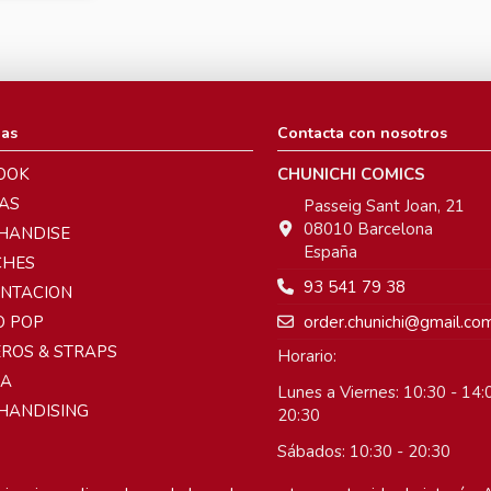
ias
Contacta con nosotros
OOK
CHUNICHI COMICS
AS
Passeig Sant Joan, 21
08010 Barcelona
HANDISE
España
CHES
93 541 79 38
ENTACION
order.chunichi@gmail.co
O POP
ROS & STRAPS
Horario:
A
Lunes a Viernes: 10:30 - 14:0
HANDISING
20:30
Sábados: 10:30 - 20:30
Domingos: Cerrado