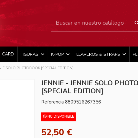
CARD
FIGURAS
K-POP
LLAVEROS & STRAPS
P
NNIE SOLO PHOTOBOOK [SPECIAL EDITION]
JENNIE - JENNIE SOLO PHO
[SPECIAL EDITION]
Referencia
8809516267356
NO DISPONIBLE
52,50 €