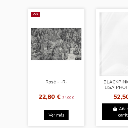
-5%
Rosé - -R-
BLACKPINK 
LISA PHO
[0327] V
22,80 €
52,5
SECOND E
24,00 €
Añad
Ver más
carri