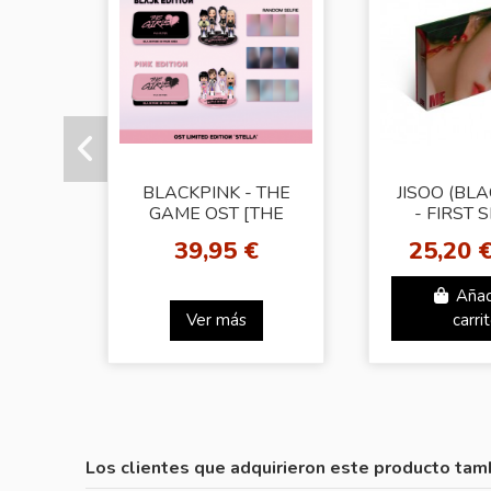
BLACKPINK - THE
JISOO (BLA
GAME OST [THE
- FIRST 
GIRLS] Stella ver.
ALBUM [
39,95 €
25,20 
(Pink)
Ver.
Añad
Ver más
carri
Los clientes que adquirieron este producto tam