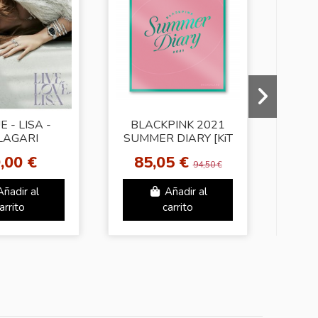
 - LISA -
BLACKPINK 2021
LI
LAGARI
SUMMER DIARY [KiT
[Pho
LRY BOOK
VIDEO]
+ Ra
,00 €
85,05 €
) (Ver. B)
(
94,50 €
Añadir al
Añadir al
arrito
carrito