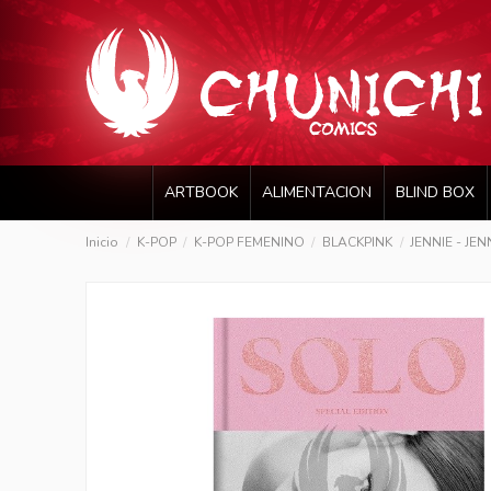
ARTBOOK
ALIMENTACION
BLIND BOX
Inicio
K-POP
K-POP FEMENINO
BLACKPINK
JENNIE - JE