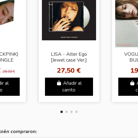
CKPINK)
LISA - Alter Ego
VOGUE
SINGLE
[Jewel case Ver.]
BU
RANDOM
JEWE
€
27,50 €
19
]
(2025
28,00 €
ir al
Añadir al
to
carrito
c
bién compraron: