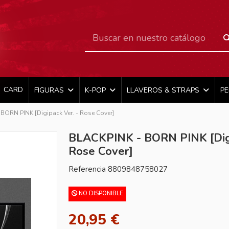
CARD
FIGURAS
K-POP
LLAVEROS & STRAPS
P
BORN PINK [Digipack Ver. - Rose Cover]
BLACKPINK - BORN PINK [Digi
Rose Cover]
Referencia
8809848758027
NO DISPONIBLE
20,95 €