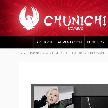
ARTBOOK
ALIMENTACION
BLIND BOX
Inicio
K-POP
K-POP FEMENINO
BLACKPINK
BLACKPINK - 