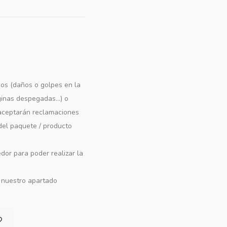
os (daños o golpes en la
ginas despegadas...) o
e aceptarán reclamaciones
 del paquete / producto
dor para poder realizar la
n nuestro apartado