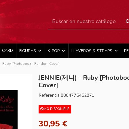
CARD
FIGURAS
K-POP
LLAVEROS & STRAPS
P
- Ruby [Photobook - Random Cover]
JENNIE(제니) - Ruby [Photobo
Cover]
Referencia
8804775452871
NO DISPONIBLE
30,95 €