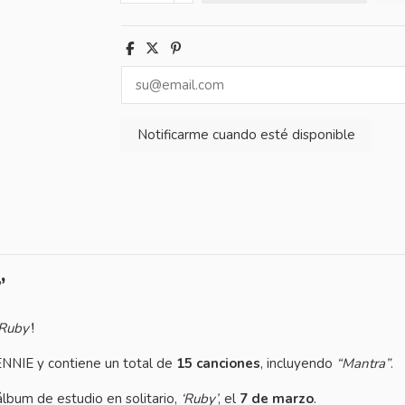
’
‘Ruby’
!
JENNIE y contiene un total de
15 canciones
, incluyendo
“Mantra”
.
álbum de estudio en solitario,
‘Ruby’
, el
7 de marzo
.