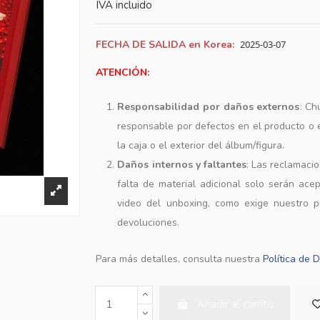
IVA incluido
FECHA DE SALIDA en Korea:
2025-03-07
ATENCIÓN:
Responsabilidad por daños externos
: Ch
responsable por defectos en el producto o
la caja o el exterior del álbum/figura.
Daños internos y faltantes
: Las reclamaci
falta de material adicional solo serán ace
video del unboxing, como exige nuestro p
devoluciones.
Para más detalles, consulta nuestra
Política de 
Añadir al carrito