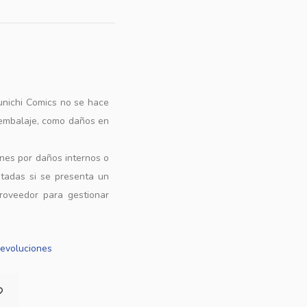
unichi Comics no se hace
 embalaje, como daños en
ones por daños internos o
ptadas si se presenta un
roveedor para gestionar
Devoluciones