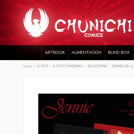
ARTBOOK
ALIMENTACION
BLIND BOX
Inicio
K-POP
K-POP FEMENINO
BLACKPINK
JENNIE(제니) 